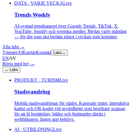
DATA · VARJE VECKA
Live
Trends Weekly
AI-syntad trendrapport över Google Trends, TikTok, X,
YouTube, Spotify och svenska medier. Mejlas varje måndag
— för dig som ska berätta något i veckan som kommer.
Alla labs
→
Tjänster
AI
Karriär
Kontakt
Labs
→
EN
/
SV
Börja med hej
→
←
Labs
PRODUKT · TURISM
Live
Stadsvandring
Mobila stadsvandringar för städer. Kurerade rutter, interaktiva
kartor och QR-koder vid sevärdheter som besökare scannar
för att få berättelser, bilder och ljudguider direkt i
webbläsaren. Ingen app behövs.
AI · UTBILDNING
Live