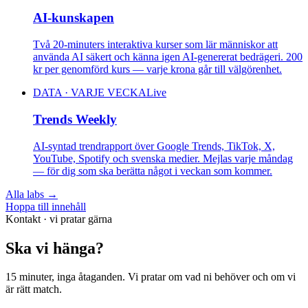
AI-kunskapen
Två 20-minuters interaktiva kurser som lär människor att
använda AI säkert och känna igen AI-genererat bedrägeri. 200
kr per genomförd kurs — varje krona går till välgörenhet.
DATA · VARJE VECKA
Live
Trends Weekly
AI-syntad trendrapport över Google Trends, TikTok, X,
YouTube, Spotify och svenska medier. Mejlas varje måndag
— för dig som ska berätta något i veckan som kommer.
Alla labs
→
Hoppa till innehåll
Kontakt · vi pratar gärna
Ska vi
hänga?
15 minuter, inga åtaganden. Vi pratar om vad ni behöver och om vi
är rätt match.