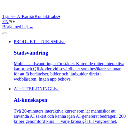
Tjänster
AI
Karriär
Kontakt
Labs
▾
EN
/
SV
Börja med hej
→
PRODUKT · TURISM
Live
Stadsvandring
Mobila stadsvandringar för städer. Kurerade rutter, interaktiva
kartor och QR-koder vid sevärdheter som besökare scannar
för att få berättelser, bilder och ljudguider direkt i
webbläsaren. Ingen app behövs.
AI · UTBILDNING
Live
AI-kunskapen
Två 20-minuters interaktiva kurser som lär människor att
använda AI säkert och känna igen AI-genererat bedrägeri. 200
kr per genomförd kurs — varje krona går till välgörenhet.