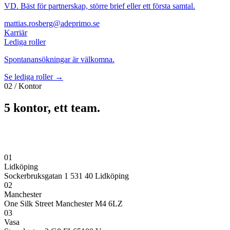
VD. Bäst för partnerskap, större brief eller ett första samtal.
mattias.rosberg@adeprimo.se
Karriär
Lediga roller
Spontanansökningar är välkomna.
Se lediga roller →
02 / Kontor
5 kontor, ett team.
5 KONTOR
SVERIGE · FINLAND · STORBRITANNIEN
KOM IN OANNONSERAT — VI GILLAR DET.
01
Lidköping
Sockerbruksgatan 1 531 40 Lidköping
02
Manchester
One Silk Street Manchester M4 6LZ
03
Vasa