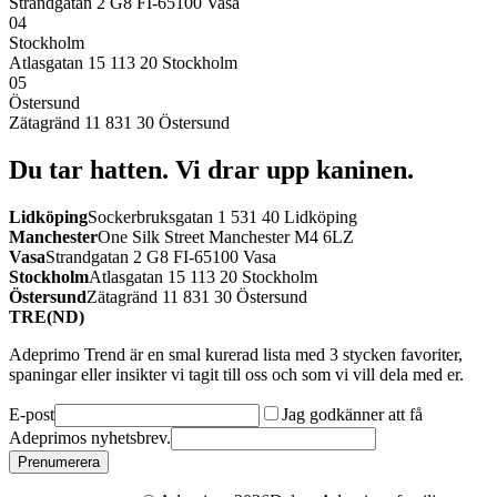
Strandgatan 2 G8 FI-65100 Vasa
04
Stockholm
Atlasgatan 15 113 20 Stockholm
05
Östersund
Zätagränd 11 831 30 Östersund
Du tar hatten.
Vi drar upp kaninen.
Lidköping
Sockerbruksgatan 1 531 40 Lidköping
Manchester
One Silk Street Manchester M4 6LZ
Vasa
Strandgatan 2 G8 FI-65100 Vasa
Stockholm
Atlasgatan 15 113 20 Stockholm
Östersund
Zätagränd 11 831 30 Östersund
TRE(ND)
Adeprimo Trend är en smal kurerad lista med 3 stycken favoriter,
spaningar eller insikter vi tagit till oss och som vi vill dela med er.
E-post
Jag godkänner att få
Adeprimos nyhetsbrev.
Prenumerera