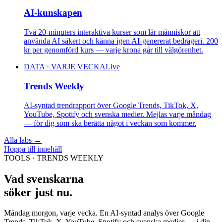
AI-kunskapen
Två 20-minuters interaktiva kurser som lär människor att
använda AI säkert och känna igen AI-genererat bedrägeri. 200
kr per genomförd kurs — varje krona går till välgörenhet.
DATA · VARJE VECKA
Live
Trends Weekly
AI-syntad trendrapport över Google Trends, TikTok, X,
YouTube, Spotify och svenska medier. Mejlas varje måndag
— för dig som ska berätta något i veckan som kommer.
Alla labs
→
Hoppa till innehåll
TOOLS · TRENDS WEEKLY
Vad svenskarna
söker just nu.
Måndag morgon, varje vecka. En AI-syntad analys över Google
Trends, TikTok, X, YouTube, Spotify och svenska medier — i din