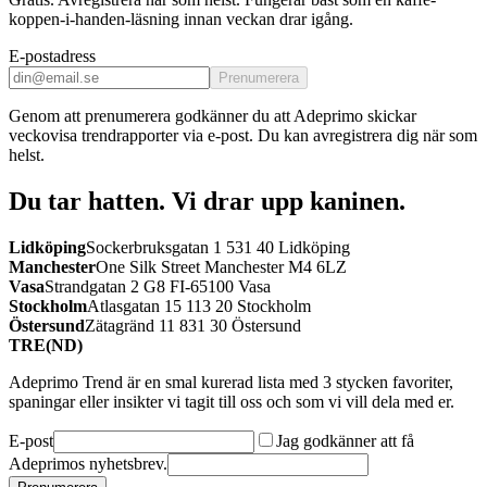
koppen-i-handen-läsning innan veckan drar igång.
E-postadress
Prenumerera
Genom att prenumerera godkänner du att Adeprimo skickar
veckovisa trendrapporter via e-post. Du kan avregistrera dig när som
helst.
Du tar hatten.
Vi drar upp kaninen.
Lidköping
Sockerbruksgatan 1 531 40 Lidköping
Manchester
One Silk Street Manchester M4 6LZ
Vasa
Strandgatan 2 G8 FI-65100 Vasa
Stockholm
Atlasgatan 15 113 20 Stockholm
Östersund
Zätagränd 11 831 30 Östersund
TRE(ND)
Adeprimo Trend är en smal kurerad lista med 3 stycken favoriter,
spaningar eller insikter vi tagit till oss och som vi vill dela med er.
E-post
Jag godkänner att få
Adeprimos nyhetsbrev.