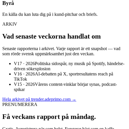
Byrå
En källa du kan luta dig på i kund-pitchar och briefs.
ARKIV
Vad senaste veckorna handlat om
Senaste rapporterna i arkivet. Varje rapport är ett snapshot — vad
som rörde svensk uppmärksamhet just den veckan.
V17 · 2026
Politiska sidospår, ny musik på Spotify, händelse-
driven sökexplosion
V16 · 2026
AI-debatten på X, sportresultatens reach på
TikTok
V15 · 2026
Vårens content-vinklar börjar synas, podcast-
spikar
Hela arkivet på trender.adeprimo.com
→
PRENUMERERA
Få veckans rapport på måndag.
Gratis. Avregistrera när som helst. Fungerar bäst som en kaffe-