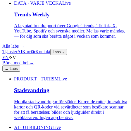
DATA · VARJE VECKA
Live
Trends Weekly
AI-syntad trendrapport över Google Trends, TikTok, X,
YouTube, Spotify och svenska medier. Mejlas varje måndag
— för dig som ska berätta något i veckan som kommer.
Alla labs
→
Tjänster
AI
Karriär
Kontakt
Labs
→
EN
/
SV
Börja med hej
→
←
Labs
PRODUKT · TURISM
Live
Stadsvandring
Mobila stadsvandringar för städer. Kurerade rutter, interaktiva
kartor och QR-koder vid sevärdheter som besökare scannar
för att få berättelser, bilder och ljudguider direkt i
webbläsaren. Ingen app behövs.
AI · UTBILDNING
Live